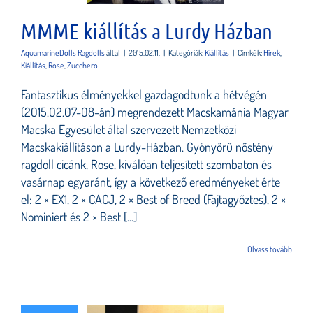
MMME kiállítás a Lurdy Házban
AquamarineDolls Ragdolls
által
|
2015.02.11.
|
Kategóriák:
Kiállítás
|
Címkék:
Hírek
,
Kiállítás
,
Rose
,
Zucchero
Fantasztikus élményekkel gazdagodtunk a hétvégén
(2015.02.07-08-án) megrendezett Macskamánia Magyar
Macska Egyesület által szervezett Nemzetközi
Macskakiállításon a Lurdy-Házban. Gyönyörű nőstény
ragdoll cicánk, Rose, kiválóan teljesített szombaton és
vasárnap egyaránt, így a következő eredményeket érte
el: 2 × EX1, 2 × CACJ, 2 × Best of Breed (Fajtagyőztes), 2 ×
Nominiert és 2 × Best [...]
Olvass tovább