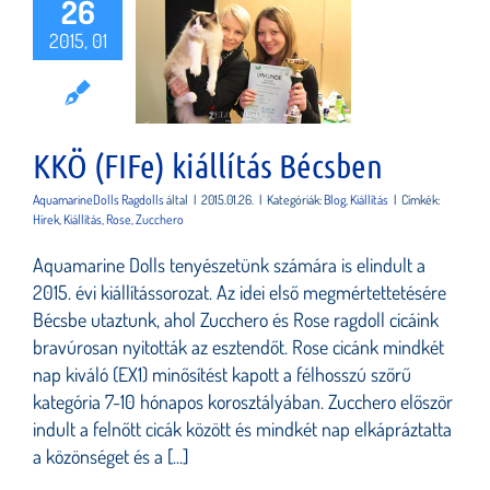
26
Ö (FIFe)
2015, 01
iállítás
écsben
KKÖ (FIFe) kiállítás Bécsben
AquamarineDolls Ragdolls
által
|
2015.01.26.
|
Kategóriák:
Blog
,
Kiállítás
|
Címkék:
Hírek
,
Kiállítás
,
Rose
,
Zucchero
Aquamarine Dolls tenyészetünk számára is elindult a
2015. évi kiállítássorozat. Az idei első megmértettetésére
Bécsbe utaztunk, ahol Zucchero és Rose ragdoll cicáink
bravúrosan nyitották az esztendőt. Rose cicánk mindkét
nap kiváló (EX1) minősítést kapott a félhosszú szőrű
kategória 7-10 hónapos korosztályában. Zucchero először
indult a felnőtt cicák között és mindkét nap elkápráztatta
a közönséget és a [...]