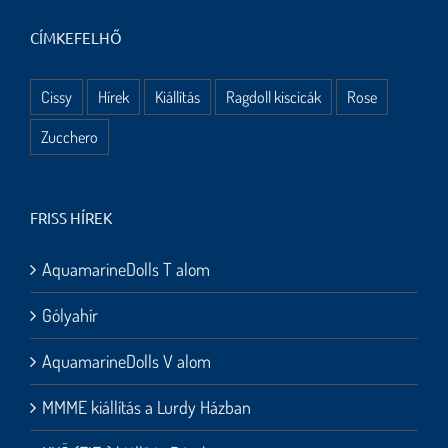
CÍMKEFELHŐ
Cissy
Hírek
Kiállítás
Ragdoll kiscicák
Rose
Zucchero
FRISS HÍREK
AquamarineDolls T alom
Gólyahír
AquamarineDolls V alom
MMME kiállítás a Lurdy Házban