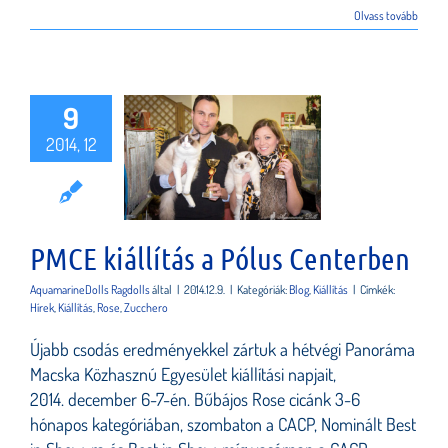
Olvass tovább
9
2014, 12
kiállítás a
 Centerben
PMCE kiállítás a Pólus Centerben
AquamarineDolls Ragdolls
által
|
2014.12.9.
|
Kategóriák:
Blog
,
Kiállítás
|
Címkék:
Hírek
,
Kiállítás
,
Rose
,
Zucchero
Újabb csodás eredményekkel zártuk a hétvégi Panoráma
Macska Közhasznú Egyesület kiállítási napjait,
2014. december 6-7-én. Bűbájos Rose cicánk 3-6
hónapos kategóriában, szombaton a CACP, Nominált Best