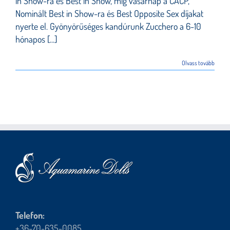
in Show-ra és Best in Show, míg vasárnap a CACP,
Nominált Best in Show-ra és Best Opposite Sex díjakat
nyerte el. Gyönyörűséges kandúrunk Zucchero a 6-10
hónapos [...]
Olvass tovább
Telefon:
+36-70-635-0085