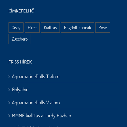
CÍMKEFELHŐ
Cissy
Hírek
Kiállítás
Ragdoll kiscicák
Rose
Zucchero
FRISS HÍREK
AquamarineDolls T alom
Gólyahír
AquamarineDolls V alom
MMME kiállítás a Lurdy Házban