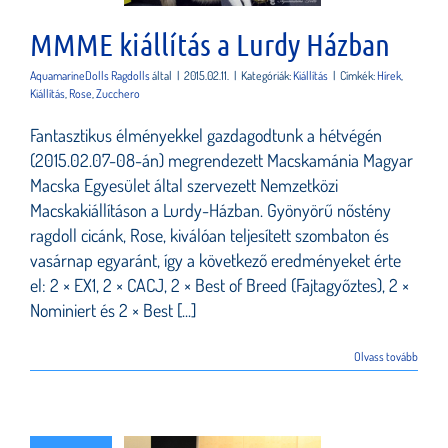
MMME kiállítás a Lurdy Házban
AquamarineDolls Ragdolls
által
|
2015.02.11.
|
Kategóriák:
Kiállítás
|
Címkék:
Hírek
,
Kiállítás
,
Rose
,
Zucchero
Fantasztikus élményekkel gazdagodtunk a hétvégén
(2015.02.07-08-án) megrendezett Macskamánia Magyar
Macska Egyesület által szervezett Nemzetközi
Macskakiállításon a Lurdy-Házban. Gyönyörű nőstény
ragdoll cicánk, Rose, kiválóan teljesített szombaton és
vasárnap egyaránt, így a következő eredményeket érte
el: 2 × EX1, 2 × CACJ, 2 × Best of Breed (Fajtagyőztes), 2 ×
Nominiert és 2 × Best [...]
Olvass tovább