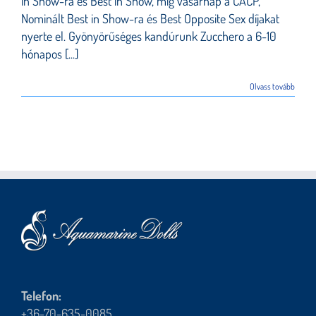
in Show-ra és Best in Show, míg vasárnap a CACP,
Nominált Best in Show-ra és Best Opposite Sex díjakat
nyerte el. Gyönyörűséges kandúrunk Zucchero a 6-10
hónapos [...]
Olvass tovább
Telefon:
+36-70-635-0085