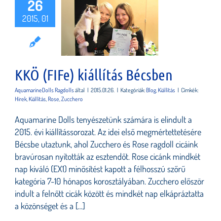
26
Ö (FIFe)
2015, 01
iállítás
écsben
KKÖ (FIFe) kiállítás Bécsben
AquamarineDolls Ragdolls
által
|
2015.01.26.
|
Kategóriák:
Blog
,
Kiállítás
|
Címkék:
Hírek
,
Kiállítás
,
Rose
,
Zucchero
Aquamarine Dolls tenyészetünk számára is elindult a
2015. évi kiállítássorozat. Az idei első megmértettetésére
Bécsbe utaztunk, ahol Zucchero és Rose ragdoll cicáink
bravúrosan nyitották az esztendőt. Rose cicánk mindkét
nap kiváló (EX1) minősítést kapott a félhosszú szőrű
kategória 7-10 hónapos korosztályában. Zucchero először
indult a felnőtt cicák között és mindkét nap elkápráztatta
a közönséget és a [...]