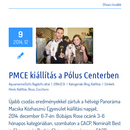
Olvass tovább
9
2014, 12
kiállítás a
 Centerben
PMCE kiállítás a Pólus Centerben
AquamarineDolls Ragdolls
által
|
2014.12.9.
|
Kategóriák:
Blog
,
Kiállítás
|
Címkék:
Hírek
,
Kiállítás
,
Rose
,
Zucchero
Újabb csodás eredményekkel zártuk a hétvégi Panoráma
Macska Közhasznú Egyesület kiállítási napjait,
2014. december 6-7-én. Bűbájos Rose cicánk 3-6
hónapos kategóriában, szombaton a CACP, Nominált Best