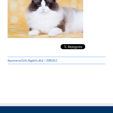
AquamarineDolls Ragdolls
által
|
2018.03.2.