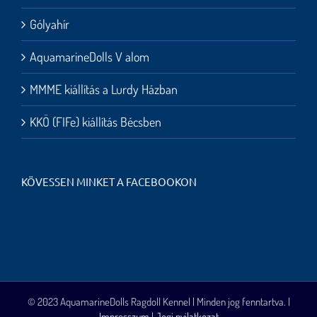
Gólyahír
AquamarineDolls V alom
MMME kiállítás a Lurdy Házban
KKÖ (FIFe) kiállítás Bécsben
KÖVESSEN MINKET A FACEBOOKON
© 2023 AquamarineDolls Ragdoll Kennel | Minden jog fenntartva. |
Impresszum
|
Jogi nyilatkozat