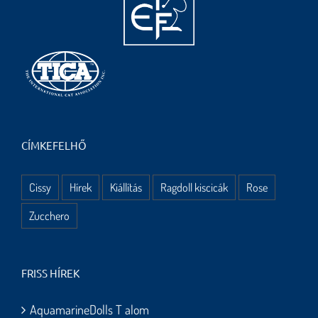
CÍMKEFELHŐ
Cissy
Hírek
Kiállítás
Ragdoll kiscicák
Rose
Zucchero
FRISS HÍREK
AquamarineDolls T alom