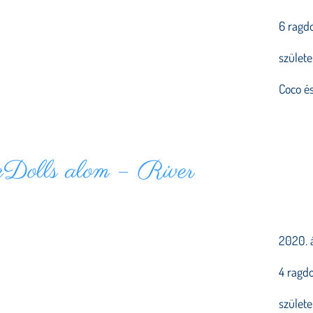
6 ragdo
szület
Coco és
Dolls alom – River
2020. á
4 ragdo
szület