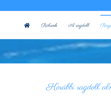
Rólunk
A ragdoll
Ragdo
Korábbi ragdoll al