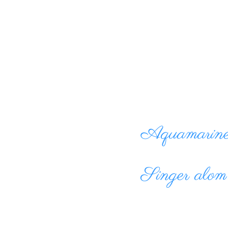
Aquamarined
Singer alom