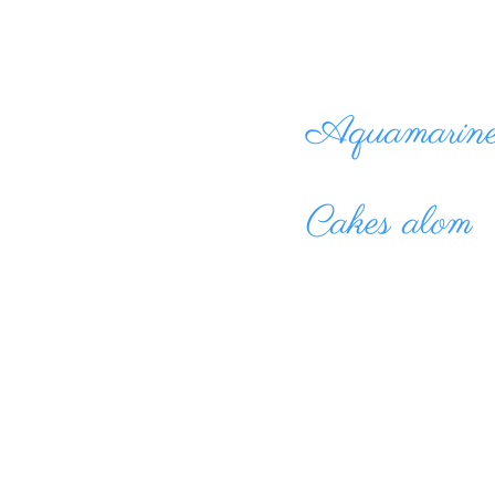
Aquamarined
Cakes alom