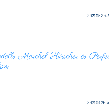
2021.05.20-án
olls Marchel Hirscher és Perfe
lom
2021.04.26-án