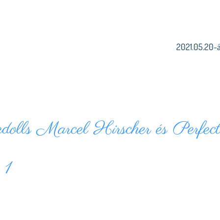
2021.05.20-án
olls Marcel Hirscher és Perfec
 1