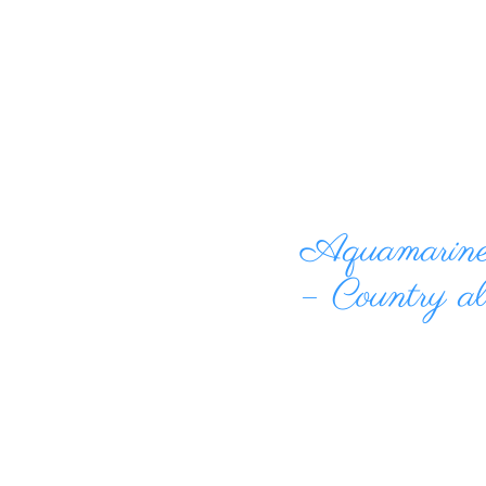
Aquamarined
– Country a