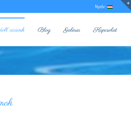
Nyelv:
ll cicáink
Blog
Galéria
Kapcsolat
mok