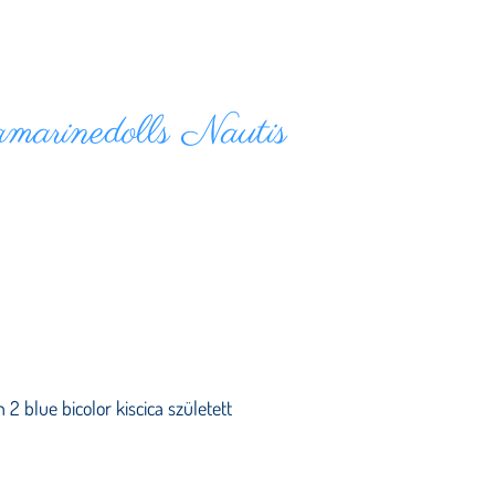
marinedolls Nautis
 2 blue bicolor kiscica született