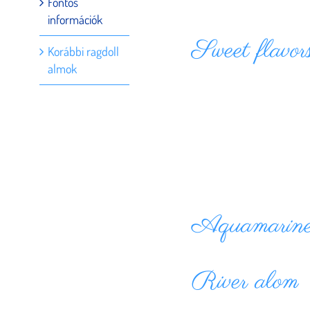
Fontos
információk
Sweet flavor
Korábbi ragdoll
almok
Aquamarined
River alom