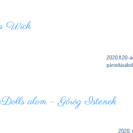
hn Wick
2020.11.20-á
párosításából
Dolls alom – Görög Istenek
2020. 