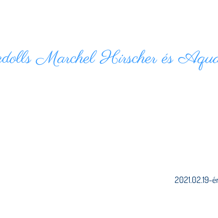
olls Marchel Hirscher és Aqua
2021.02.19-én