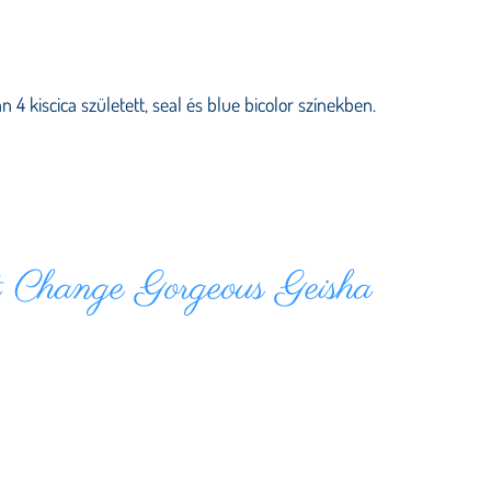
 4 kiscica született, seal és blue bicolor színekben.
t Change Gorgeous Geisha