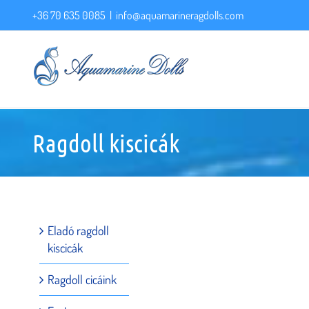
Kihagyás
+36 70 635 0085
|
info@aquamarineragdolls.com
Ragdoll kiscicák
Eladó ragdoll
kiscicák
Ragdoll cicáink