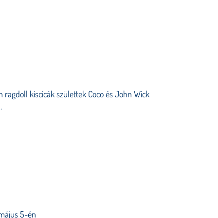
n ragdoll kiscicák születtek Coco és John Wick
.
május 5-én