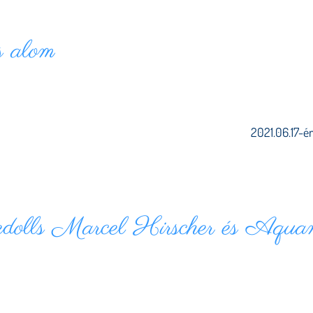
s alom
2021.06.17-én
olls Marcel Hirscher és Aquam