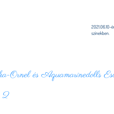
2021.06.10-én
színekben.
a-Ornel és Aquamarinedolls Es
m 2