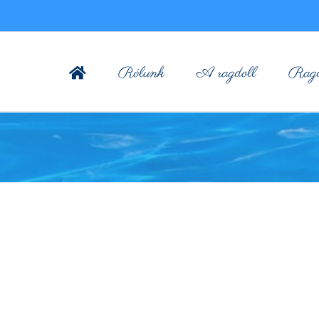
Rólunk
A ragdoll
Ragdo