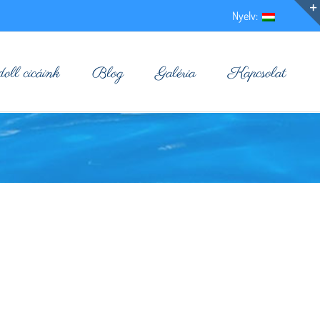
Nyelv:
ll cicáink
Blog
Galéria
Kapcsolat