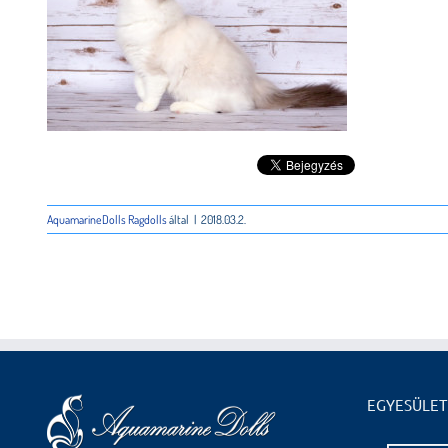
AquamarineDolls Ragdolls
által
|
2018.03.2.
EGYESÜLET