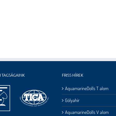
I TAGSÁGAINK
FRISS HÍREK
AquamarineDolls T alom
Gólyahír
AquamarineDolls V alom