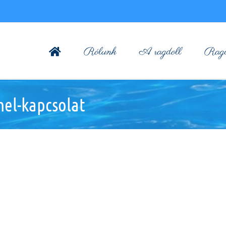
Rólunk
A ragdoll
Ragdo
nel-kapcsolat