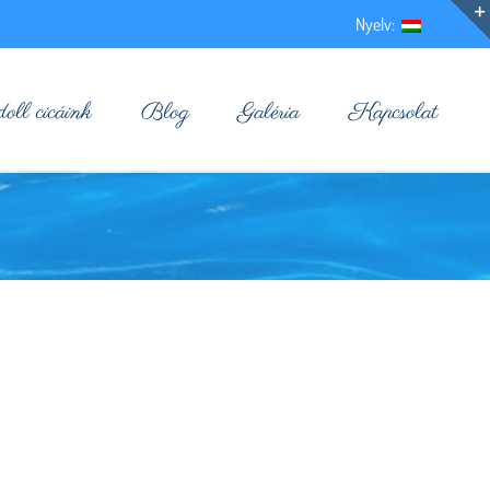
Nyelv:
ll cicáink
Blog
Galéria
Kapcsolat