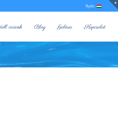
Nyelv:
ll cicáink
Blog
Galéria
Kapcsolat