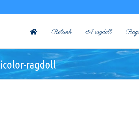
Rólunk
A ragdoll
Ragdo
icolor-ragdoll