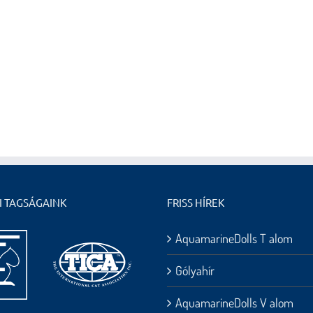
I TAGSÁGAINK
FRISS HÍREK
AquamarineDolls T alom
Gólyahír
AquamarineDolls V alom