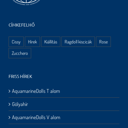
CÍMKEFELHŐ
Cissy
Hírek
Kiállítás
Ragdoll kiscicák
Rose
Zucchero
FRISS HÍREK
AquamarineDolls T alom
Gólyahír
AquamarineDolls V alom