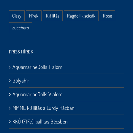
Cissy
Hírek
Kiállítás
Ragdoll kiscicák
Rose
Zucchero
FRISS HÍREK
AquamarineDolls T alom
Gólyahír
AquamarineDolls V alom
MMME kiállítás a Lurdy Házban
KKÖ (FIFe) kiállítás Bécsben