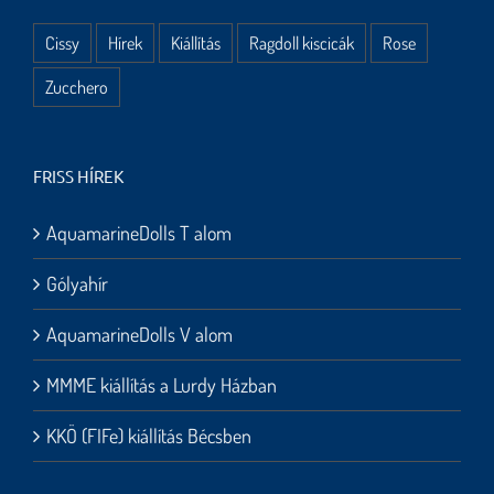
Cissy
Hírek
Kiállítás
Ragdoll kiscicák
Rose
Zucchero
FRISS HÍREK
AquamarineDolls T alom
Gólyahír
AquamarineDolls V alom
MMME kiállítás a Lurdy Házban
KKÖ (FIFe) kiállítás Bécsben