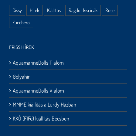
Cissy
Hírek
Kiállítás
Ragdoll kiscicák
Rose
Zucchero
FRISS HÍREK
AquamarineDolls T alom
Gólyahír
AquamarineDolls V alom
MMME kiállítás a Lurdy Házban
KKÖ (FIFe) kiállítás Bécsben