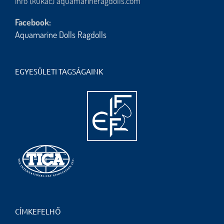
info (kukac) aquamarineragdolls.com
Facebook:
Aquamarine Dolls Ragdolls
EGYESÜLETI TAGSÁGAINK
CÍMKEFELHŐ