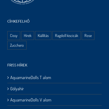
CÍMKEFELHŐ
Cissy
Hírek
Kiállítás
Ragdoll kiscicák
Rose
Zucchero
FRISS HÍREK
AquamarineDolls T alom
Gólyahír
AquamarineDolls V alom