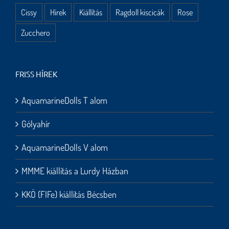
Cissy
Hírek
Kiállítás
Ragdoll kiscicák
Rose
Zucchero
FRISS HÍREK
AquamarineDolls T alom
Gólyahír
AquamarineDolls V alom
MMME kiállítás a Lurdy Házban
KKÖ (FIFe) kiállítás Bécsben