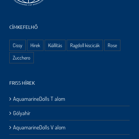
CÍMKEFELHŐ
Cissy
Hírek
Kiállítás
Ragdoll kiscicák
Rose
Zucchero
FRISS HÍREK
AquamarineDolls T alom
Gólyahír
AquamarineDolls V alom