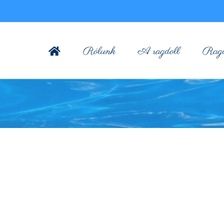
Rólunk
A ragdoll
Ragdo