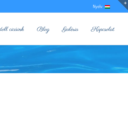
Nyelv:
ll cicáink
Blog
Galéria
Kapcsolat