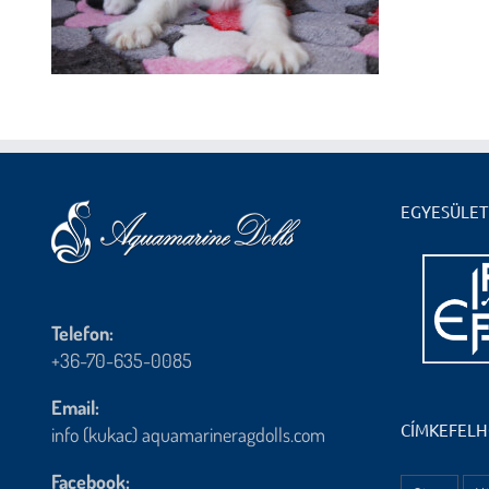
EGYESÜLET
Telefon:
+36-70-635-0085
Email:
CÍMKEFEL
info (kukac) aquamarineragdolls.com
Facebook: