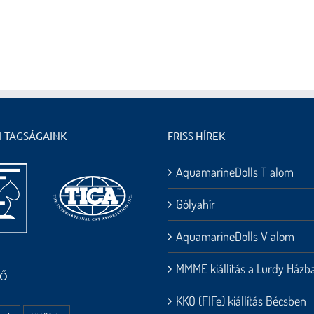
I TAGSÁGAINK
FRISS HÍREK
AquamarineDolls T alom
Gólyahír
AquamarineDolls V alom
MMME kiállítás a Lurdy Házb
HŐ
KKÖ (FIFe) kiállítás Bécsben