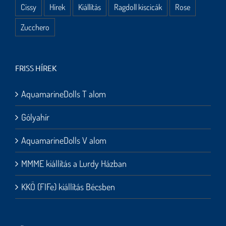
Cissy
Hírek
Kiállítás
Ragdoll kiscicák
Rose
Zucchero
FRISS HÍREK
AquamarineDolls T alom
Gólyahír
AquamarineDolls V alom
MMME kiállítás a Lurdy Házban
KKÖ (FIFe) kiállítás Bécsben