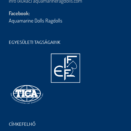
info (kukac) aquamarineragdolls.com
Facebook:
Aquamarine Dolls Ragdolls
EGYESÜLETI TAGSÁGAINK
CÍMKEFELHŐ