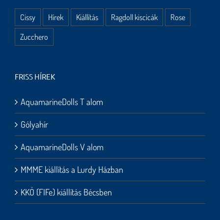
Cissy
Hírek
Kiállítás
Ragdoll kiscicák
Rose
Zucchero
FRISS HÍREK
AquamarineDolls T alom
Gólyahír
AquamarineDolls V alom
MMME kiállítás a Lurdy Házban
KKÖ (FIFe) kiállítás Bécsben