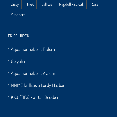
Cissy
Hírek
Kiállítás
Ragdoll kiscicák
Rose
Zucchero
FRISS HÍREK
AquamarineDolls T alom
Gólyahír
AquamarineDolls V alom
MMME kiállítás a Lurdy Házban
KKÖ (FIFe) kiállítás Bécsben