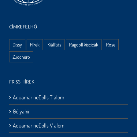
CÍMKEFELHŐ
Cissy
Hírek
Kiállítás
Ragdoll kiscicák
Rose
Zucchero
FRISS HÍREK
AquamarineDolls T alom
Gólyahír
AquamarineDolls V alom