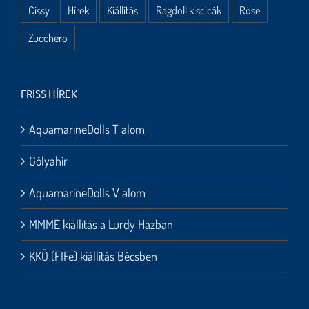
Cissy
Hírek
Kiállítás
Ragdoll kiscicák
Rose
Zucchero
FRISS HÍREK
AquamarineDolls T alom
Gólyahír
AquamarineDolls V alom
MMME kiállítás a Lurdy Házban
KKÖ (FIFe) kiállítás Bécsben