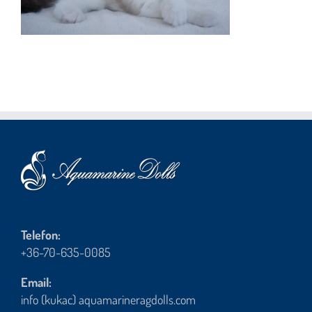
Telefon:
+36-70-635-0085
Email:
info (kukac) aquamarineragdolls.com