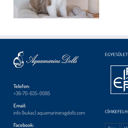
EGYESÜLET
Telefon:
+36-70-635-0085
Email:
CÍMKEFEL
info (kukac) aquamarineragdolls.com
Facebook: