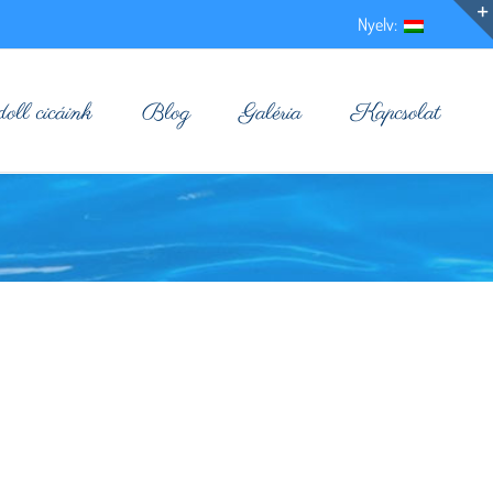
Nyelv:
ll cicáink
Blog
Galéria
Kapcsolat