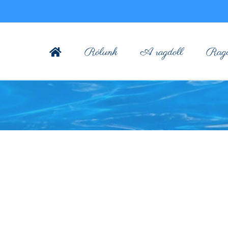
Rólunk
A ragdoll
Ragdo