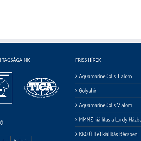
I TAGSÁGAINK
FRISS HÍREK
AquamarineDolls T alom
Gólyahír
AquamarineDolls V alom
MMME kiállítás a Lurdy Házb
HŐ
KKÖ (FIFe) kiállítás Bécsben