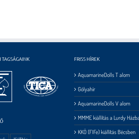
I TAGSÁGAINK
FRISS HÍREK
AquamarineDolls T alom
Gólyahír
AquamarineDolls V alom
MMME kiállítás a Lurdy Házb
HŐ
KKÖ (FIFe) kiállítás Bécsben