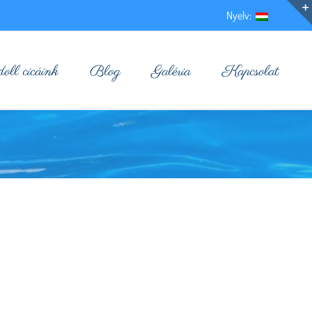
Nyelv:
ll cicáink
Blog
Galéria
Kapcsolat