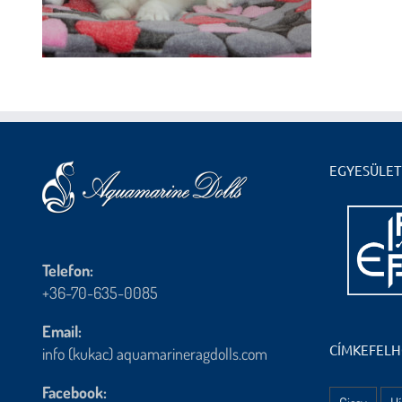
EGYESÜLET
Telefon:
+36-70-635-0085
Email:
CÍMKEFEL
info (kukac) aquamarineragdolls.com
Facebook: