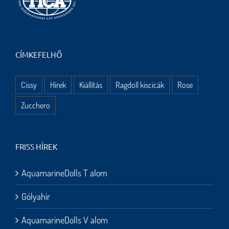
CÍMKEFELHŐ
Cissy
Hírek
Kiállítás
Ragdoll kiscicák
Rose
Zucchero
FRISS HÍREK
AquamarineDolls T alom
Gólyahír
AquamarineDolls V alom