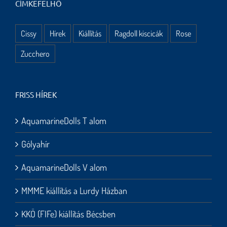
CÍMKEFELHŐ
Cissy
Hírek
Kiállítás
Ragdoll kiscicák
Rose
Zucchero
FRISS HÍREK
AquamarineDolls T alom
Gólyahír
AquamarineDolls V alom
MMME kiállítás a Lurdy Házban
KKÖ (FIFe) kiállítás Bécsben