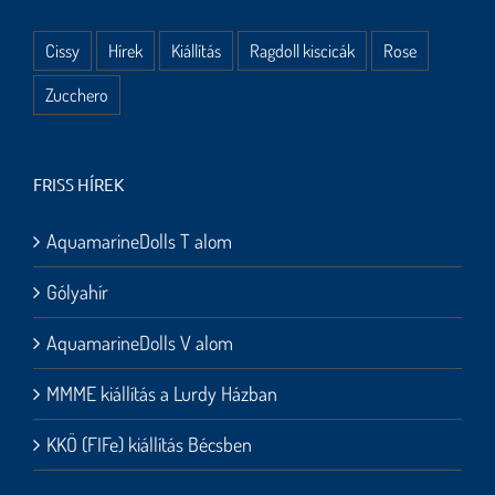
Cissy
Hírek
Kiállítás
Ragdoll kiscicák
Rose
Zucchero
FRISS HÍREK
AquamarineDolls T alom
Gólyahír
AquamarineDolls V alom
MMME kiállítás a Lurdy Házban
KKÖ (FIFe) kiállítás Bécsben