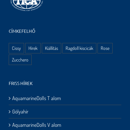
CÍMKEFELHŐ
Cissy
Hírek
Kiállítás
Ragdoll kiscicák
Rose
Zucchero
FRISS HÍREK
AquamarineDolls T alom
Gólyahír
AquamarineDolls V alom