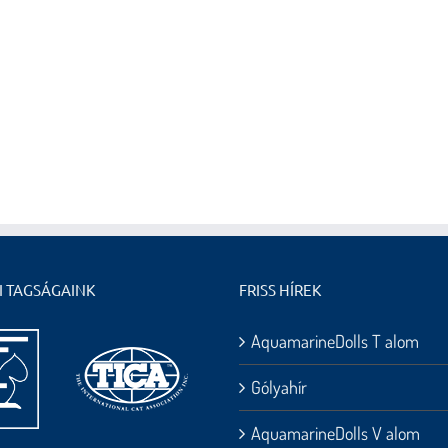
I TAGSÁGAINK
FRISS HÍREK
AquamarineDolls T alom
Gólyahír
AquamarineDolls V alom