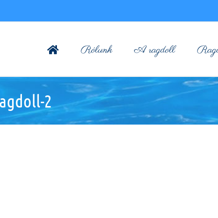
Rólunk
A ragdoll
Ragdo
agdoll-2