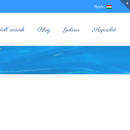
Nyelv:
ll cicáink
Blog
Galéria
Kapcsolat