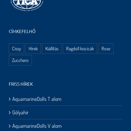
CÍMKEFELHŐ
Cissy
Hírek
Kiállítás
Ragdoll kiscicák
Rose
Zucchero
FRISS HÍREK
AquamarineDolls T alom
Gólyahír
AquamarineDolls V alom