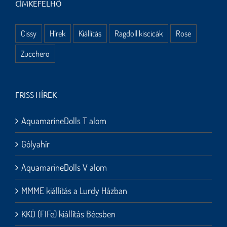
CÍMKEFELHŐ
Cissy
Hírek
Kiállítás
Ragdoll kiscicák
Rose
Zucchero
FRISS HÍREK
AquamarineDolls T alom
Gólyahír
AquamarineDolls V alom
MMME kiállítás a Lurdy Házban
KKÖ (FIFe) kiállítás Bécsben