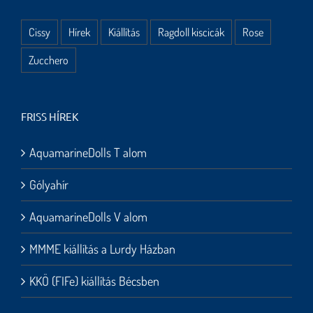
Cissy
Hírek
Kiállítás
Ragdoll kiscicák
Rose
Zucchero
FRISS HÍREK
AquamarineDolls T alom
Gólyahír
AquamarineDolls V alom
MMME kiállítás a Lurdy Házban
KKÖ (FIFe) kiállítás Bécsben