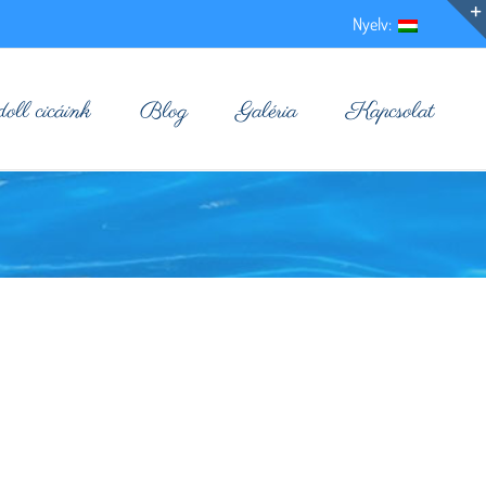
Nyelv:
ll cicáink
Blog
Galéria
Kapcsolat