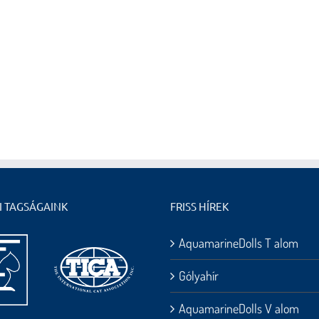
I TAGSÁGAINK
FRISS HÍREK
AquamarineDolls T alom
Gólyahír
AquamarineDolls V alom