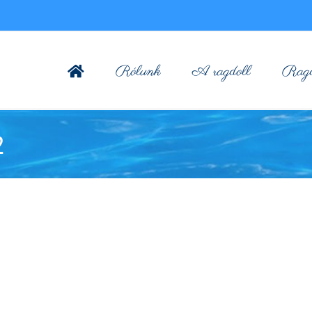
Rólunk
A ragdoll
Ragdo
2