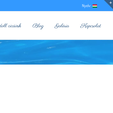
Nyelv:
ll cicáink
Blog
Galéria
Kapcsolat