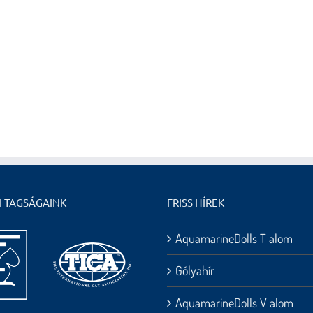
I TAGSÁGAINK
FRISS HÍREK
AquamarineDolls T alom
Gólyahír
AquamarineDolls V alom