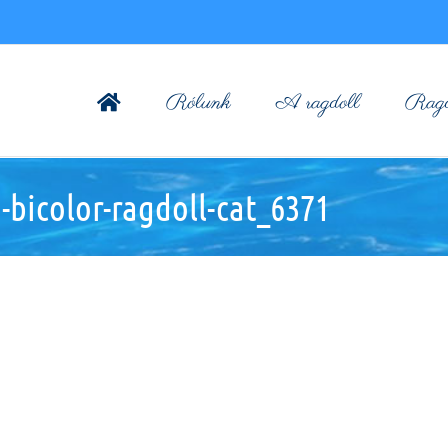
Rólunk
A ragdoll
Ragdo
bicolor-ragdoll-cat_6371