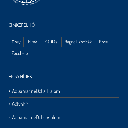
CÍMKEFELHŐ
Cissy
Hírek
Kiállítás
Ragdoll kiscicák
Rose
Zucchero
FRISS HÍREK
AquamarineDolls T alom
Gólyahír
AquamarineDolls V alom