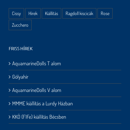
Cissy
Hírek
Kiállítás
Ragdoll kiscicák
Rose
Zucchero
FRISS HÍREK
AquamarineDolls T alom
Gólyahír
AquamarineDolls V alom
MMME kiállítás a Lurdy Házban
KKÖ (FIFe) kiállítás Bécsben