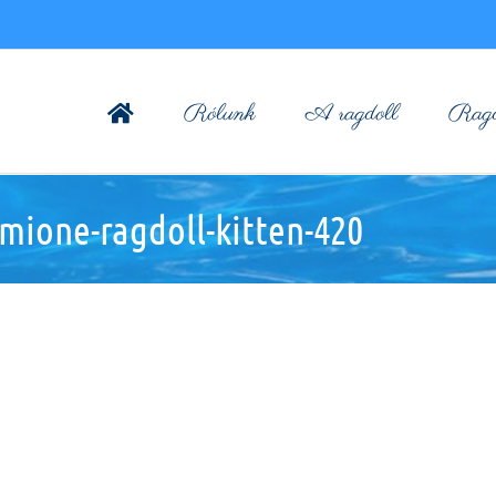
Rólunk
A ragdoll
Ragdo
ione-ragdoll-kitten-420