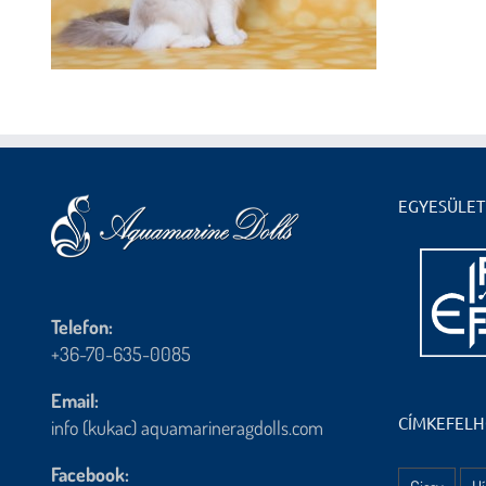
EGYESÜLET
Telefon:
+36-70-635-0085
Email:
CÍMKEFEL
info (kukac) aquamarineragdolls.com
Facebook: