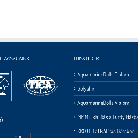
I TAGSÁGAINK
FRISS HÍREK
AquamarineDolls T alom
Gólyahír
AquamarineDolls V alom
MMME kiállítás a Lurdy Házb
HŐ
KKÖ (FIFe) kiállítás Bécsben