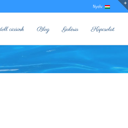
Nyelv:
ll cicáink
Blog
Galéria
Kapcsolat