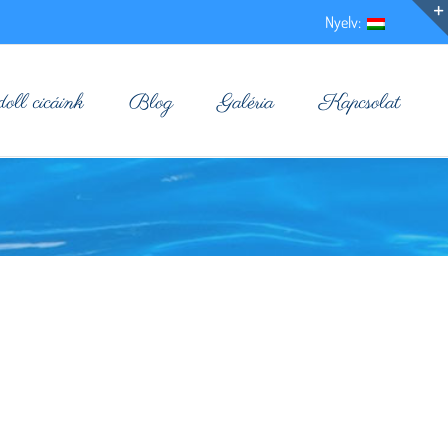
Nyelv:
ll cicáink
Blog
Galéria
Kapcsolat