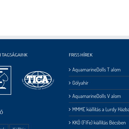
I TAGSÁGAINK
FRISS HÍREK
AquamarineDolls T alom
Gólyahír
AquamarineDolls V alom
MMME kiállítás a Lurdy Házb
HŐ
KKÖ (FIFe) kiállítás Bécsben