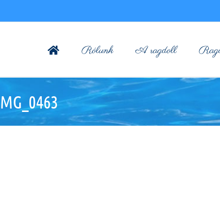
Rólunk
A ragdoll
Ragdo
-IMG_0463