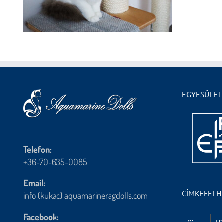
EGYESÜLET
Telefon:
+36-70-635-0085
Email:
CÍMKEFEL
info (kukac) aquamarineragdolls.com
Facebook: