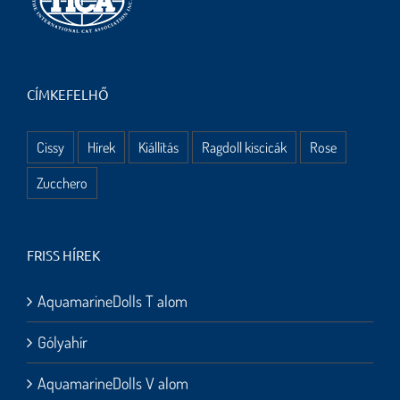
CÍMKEFELHŐ
Cissy
Hírek
Kiállítás
Ragdoll kiscicák
Rose
Zucchero
FRISS HÍREK
AquamarineDolls T alom
Gólyahír
AquamarineDolls V alom