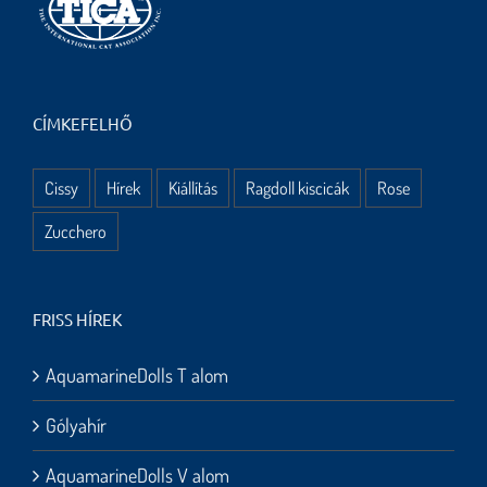
CÍMKEFELHŐ
Cissy
Hírek
Kiállítás
Ragdoll kiscicák
Rose
Zucchero
FRISS HÍREK
AquamarineDolls T alom
Gólyahír
AquamarineDolls V alom