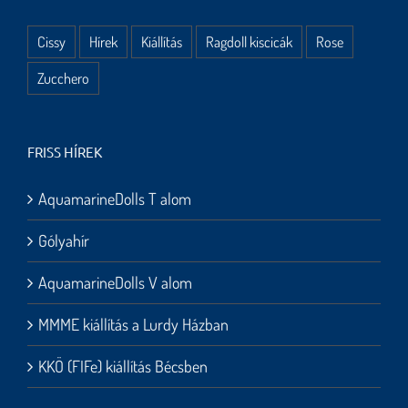
Cissy
Hírek
Kiállítás
Ragdoll kiscicák
Rose
Zucchero
FRISS HÍREK
AquamarineDolls T alom
Gólyahír
AquamarineDolls V alom
MMME kiállítás a Lurdy Házban
KKÖ (FIFe) kiállítás Bécsben