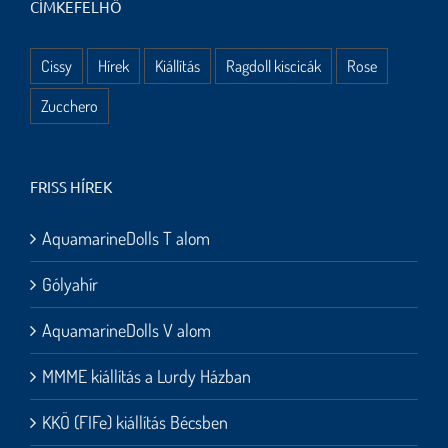
CÍMKEFELHŐ
Cissy
Hírek
Kiállítás
Ragdoll kiscicák
Rose
Zucchero
FRISS HÍREK
AquamarineDolls T alom
Gólyahír
AquamarineDolls V alom
MMME kiállítás a Lurdy Házban
KKÖ (FIFe) kiállítás Bécsben