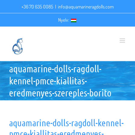
Kihagyás
+36 70 635 0085
|
info@aquamarineragdolls.com
Nyelv:
aquamarine-dolls-ragdoll-
kennel-pmce-kiallitas-
eredmenyes-szereples-borito
aquamarine-dolls-ragdoll-kennel-
pmce-kiallitas-eredmenyes-