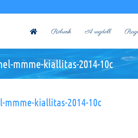
Rólunk
A ragdoll
Ragdo
nel-mmme-kiallitas-2014-10c
l-mmme-kiallitas-2014-10c