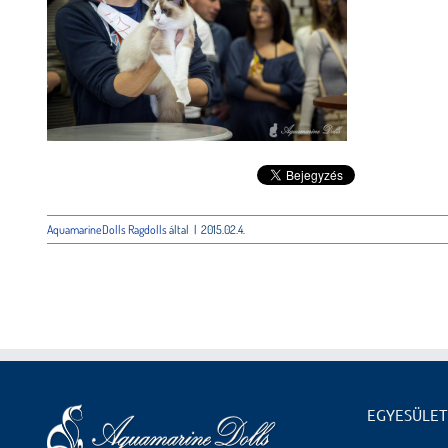
AquamarineDolls Ragdolls
által
|
2015.02.4.
EGYESÜLET