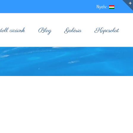
Nyelv:
ll cicáink
Blog
Galéria
Kapcsolat