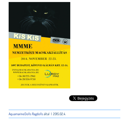
AquamarineDolls Ragdolls
által
|
2015.02.4.