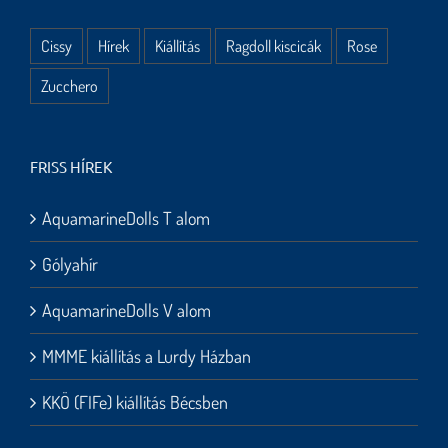
Cissy
Hírek
Kiállítás
Ragdoll kiscicák
Rose
Zucchero
FRISS HÍREK
AquamarineDolls T alom
Gólyahír
AquamarineDolls V alom
MMME kiállítás a Lurdy Házban
KKÖ (FIFe) kiállítás Bécsben